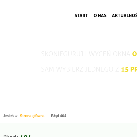
START
O NAS
AKTUALNOŚ
O
SKONIFGURUJ I WYCEŃ OKNA
15 
SAM WYBIERZ JEDNEGO Z
Jesteś w:
Strona główna
Błąd 404
404