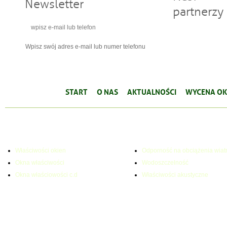
Newsletter
partnerzy
Wpisz swój adres e-mail lub numer telefonu
START
O NAS
AKTUALNOŚCI
WYCENA OK
WŁAŚCIWOŚCI OKIEN
PARAMETRY TECHNICZNE
Właściwości okien
Odporność na obciążenia wiat
Okna właściwości
Wodoszczelność
Okna właściowości c.d
Właściwości akustyczne