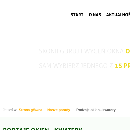
START
O NAS
AKTUALNOŚ
O
SKONIFGURUJ I WYCEŃ OKNA
15 
SAM WYBIERZ JEDNEGO Z
Jesteś w:
Strona główna
Nasze porady
Rodzaje okien - kwatery
RODZAJE OKIEN - KWATERY