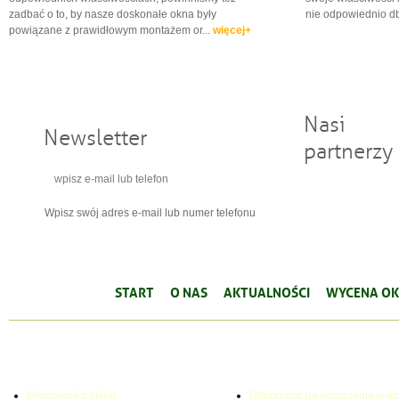
zadbać o to, by nasze doskonałe okna były
nie odpowiednio d
powiązane z prawidłowym montażem or...
więcej+
Nasi
Newsletter
partnerzy
Wpisz swój adres e-mail lub numer telefonu
START
O NAS
AKTUALNOŚCI
WYCENA OK
WŁAŚCIWOŚCI OKIEN
PARAMETRY TECHNICZNE
Właściwości okien
Odporność na obciążenia wiat