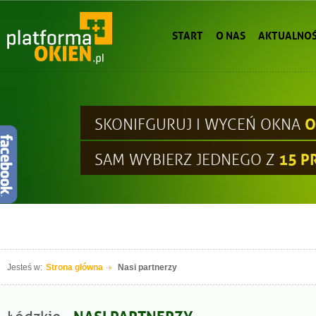
START
O NAS
AKTUALNOŚ
O
SKONIFGURUJ I WYCEŃ OKNA
15 
SAM WYBIERZ JEDNEGO Z
Jesteś w:
Strona główna
Nasi partnerzy
- NASI PARTNERZY