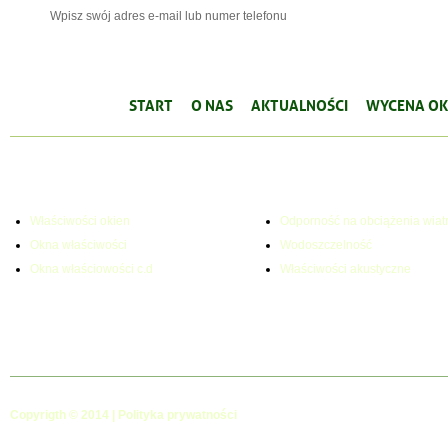
Wpisz swój adres e-mail lub numer telefonu
START
O NAS
AKTUALNOŚCI
WYCENA OK
WŁAŚCIWOŚCI OKIEN
PARAMETRY TECHNICZNE
Właściwości okien
Odporność na obciążenia wiat
Okna właściwości
Wodoszczelność
Okna właściowości c.d
Właściwości akustyczne
Copyrigth © 2014 |
Polityka prywatności