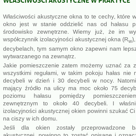
Właściwości akustyczne okna to te cechy, które w
okno jest w stanie oddzielić nas od hałasu 
środowisko zewnętrzne. Wiemy już, że im w
współczynnik izolacyjności akustycznej okna (R
)
w
decybelach, tym samym okno zapewni nam lepsz
wytwarzanego na zewnątrz.
Jakie pomieszczenie zatem możemy uznać za z
wszystkimi regułami, w takim pokoju hałas nie
decybeli w dzień i 30 decybeli w nocy. Natomia
mający źródło na ulicy ma moc około 75 decybe
poziomu hałasu pomiędzy pomieszczenie
zewnętrznym to około 40 decybeli. I właśni
izolacyjności akustycznej okien powinni szukać Ci 
na ciszy w ich domu.
Jeśli dla okien zostały przeprowadzone ba
akustycznej, powinno to zostać opisane i oznac