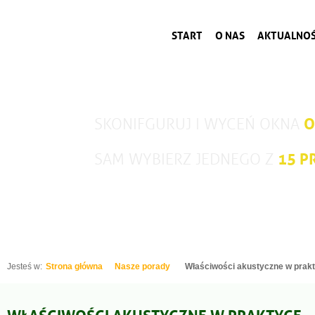
START
O NAS
AKTUALNOŚ
O
SKONIFGURUJ I WYCEŃ OKNA
15 
SAM WYBIERZ JEDNEGO Z
Jesteś w:
Strona główna
Nasze porady
Właściwości akustyczne w prak
WŁAŚCIWOŚCI AKUSTYCZNE W PRAKTYCE