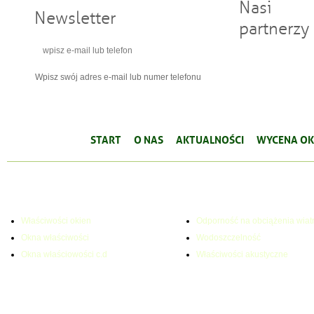
Nasi
Newsletter
partnerzy
Wpisz swój adres e-mail lub numer telefonu
START
O NAS
AKTUALNOŚCI
WYCENA OK
WŁAŚCIWOŚCI OKIEN
PARAMETRY TECHNICZNE
Właściwości okien
Odporność na obciążenia wiat
Okna właściwości
Wodoszczelność
Okna właściowości c.d
Właściwości akustyczne