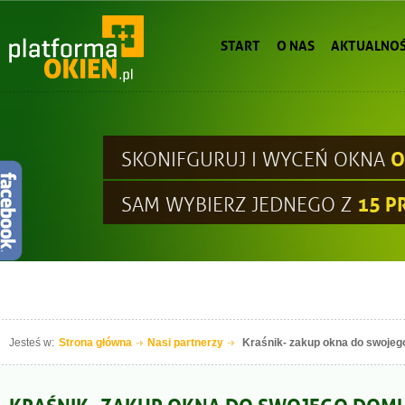
START
O NAS
AKTUALNOŚ
O
SKONIFGURUJ I WYCEŃ OKNA
15 
SAM WYBIERZ JEDNEGO Z
Jesteś w:
Strona główna
Nasi partnerzy
Kraśnik- zakup okna do swoje
KRAŚNIK- ZAKUP OKNA DO SWOJEGO DOM