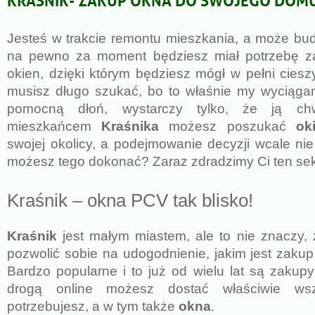
Jesteś w trakcie remontu mieszkania, a może bud
na pewno za moment będziesz miał potrzebę 
okien, dzięki którym będziesz mógł w pełni ciesz
musisz długo szukać, bo to właśnie my wyciąg
pomocną dłoń, wystarczy tylko, że ją chwy
mieszkańcem
Kra
ś
nika
możesz poszukać
ok
swojej okolicy, a podejmowanie decyzji wcale nie
możesz tego dokonać? Zaraz zdradzimy Ci ten sek
Kraśnik – okna PCV tak blisko!
Kraśnik
jest małym miastem, ale to nie znaczy, 
pozwolić sobie na udogodnienie, jakim jest zaku
Bardzo popularne i to już od wielu lat są zakupy
drogą online możesz dostać właściwie wsz
potrzebujesz, a w tym także
okna
.