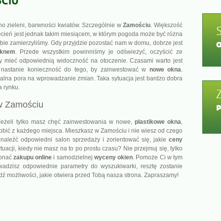
no zieleni, barwności kwiatów. Szczególnie w
Zamościu
. Większość
cień jest jednak takim miesiącem, w którym pogoda może być różna
obie zamierzyliśmy. Gdy przyjdzie pozostać nam w domu, dobrze jest
knem
. Przede wszystkim powinniśmy je odświeżyć, oczyścić ze
aby mieć odpowiednią widoczność na otoczenie. Czasami warto jest
 nastanie konieczność do tego, by zainwestować w
nowe okna
.
dealna pora na wprowadzanie zmian. Taka sytuacja jest bardzo dobra
a rynku.
 w Zamościu
 Jeżeli tylko masz chęć zainwestowania w nowe,
plastikowe okna
,
bić z każdego miejsca. Mieszkasz w Zamościu i nie wiesz od czego
naleźć odpowiedni salon sprzedaży i zorientować się, jakie
ceny
uacji, kiedy nie masz na to po prostu czasu? Nie przejmuj się, tylko
konać
zakupu online
i samodzielnej
wyceny okien
. Pomoże Ci w tym
owadzisz odpowiednie parametry do wyszukiwarki, resztę zostanie
wdź możliwości, jakie otwiera przed Tobą nasza strona. Zapraszamy!