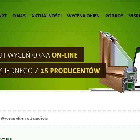
ART
O NAS
AKTUALNOŚCI
WYCENA OKIEN
PORADY
WSP
ON-LINE
J I WYCEŃ OKNA
15 PRODUCENTÓW
Z JEDNEGO Z
Wycena okien w Zamościu
CIU