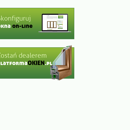
Skonfiguruj
okna
on-line
Zostań dealerem
platforma
OKIEN
.pl