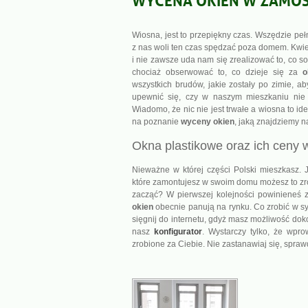
Wiosna, jest to przepiękny czas. Wszędzie peł
z nas woli ten czas spędzać poza domem. Kwie
i nie zawsze uda nam się zrealizować to, co s
chociaż obserwować to, co dzieje się za
o
wszystkich brudów, jakie zostały po zimie, 
upewnić się, czy w naszym mieszkaniu nie
Wiadomo, że nic nie jest trwałe a wiosna to i
na poznanie
wyceny okien
, jaką znajdziemy n
Okna plastikowe oraz ich ceny
Nieważne w której części Polski mieszkasz.
które zamontujesz w swoim domu możesz to zro
zacząć? W pierwszej kolejności powinieneś z
okien
obecnie panują na rynku. Co zrobić w syt
sięgnij do internetu, gdyż masz możliwość do
nasz
konfigurator
. Wystarczy tylko, że wpr
zrobione za Ciebie. Nie zastanawiaj się, spra