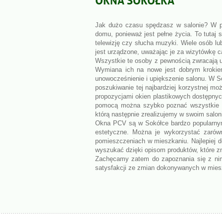
Jak dużo czasu spędzasz w salonie? W pr
domu, ponieważ jest pełne życia. To tutaj s
telewizję czy słucha muzyki. Wiele osób lu
jest urządzone, uważając je za wizytówkę c
Wszystkie te osoby z pewnością zwracają 
Wymiana ich na nowe jest dobrym krokie
unowocześnienie i upiększenie salonu. W So
poszukiwanie tej najbardziej korzystnej m
propozycjami okien plastikowych dostępnych
pomocą można szybko poznać wszystkie szc
którą następnie zrealizujemy w swoim salon
Okna PCV są w Sokółce bardzo popularnym 
estetyczne. Można je wykorzystać zarówn
pomieszczeniach w mieszkaniu. Najlepiej 
wyszukać dzięki opisom produktów, które zna
Zachęcamy zatem do zapoznania się z nim
satysfakcji ze zmian dokonywanych w mie