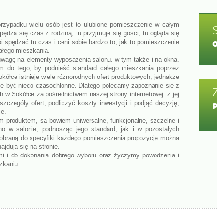
zypadku wielu osób jest to ulubione pomieszczenie w całym
pędza się czas z rodziną, tu przyjmuje się gości, tu ogląda się
bi spędzać tu czas i ceni sobie bardzo to, jak to pomieszczenie
ałego mieszkania.
uwagę na elementy wyposażenia salonu, w tym także i na okna.
m do tego, by podnieść standard całego mieszkania poprzez
kółce istnieje wiele różnorodnych ofert produktowych, jednakże
oże być nieco czasochłonne. Dlatego polecamy zapoznanie się z
 w Sokółce za pośrednictwem naszej strony internetowej. Z jej
zegóły ofert, podliczyć koszty inwestycji i podjąć decyzję,
ie.
produktem, są bowiem uniwersalne, funkcjonalne, szczelne i
o w salonie, podnosząc jego standard, jak i w pozostałych
dobraną do specyfiki każdego pomieszczenia propozycję można
jdują się na stronie.
i i do dokonania dobrego wyboru oraz życzymy powodzenia i
szkaniu.