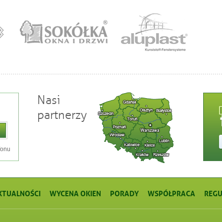
Nasi
partnerzy
fonu
KTUALNOŚCI
WYCENA OKIEN
PORADY
WSPÓŁPRACA
REGU