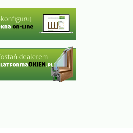
Skonfiguruj
okna
on-line
Zostań dealerem
platforma
OKIEN
.pl