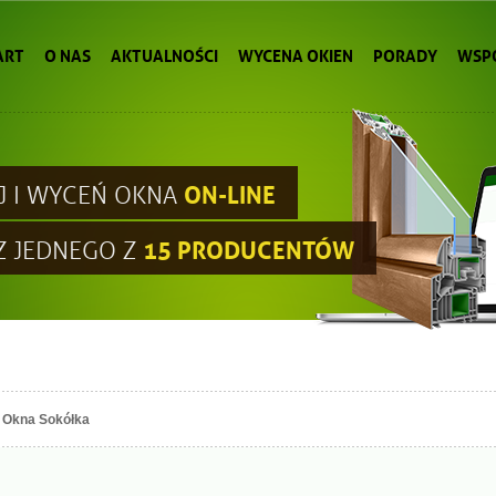
ART
O NAS
AKTUALNOŚCI
WYCENA OKIEN
PORADY
WSP
ON-LINE
J I WYCEŃ OKNA
15 PRODUCENTÓW
Z JEDNEGO Z
Okna Sokółka