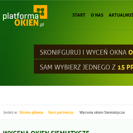
START
O NAS
AKTUALNOŚ
O
SKONIFGURUJ I WYCEŃ OKNA
15 
SAM WYBIERZ JEDNEGO Z
Jesteś w:
Strona główna
Nasi partnerzy
Wycena okien Siemiatycze
WYCENA OKIEN SIEMIATYCZE