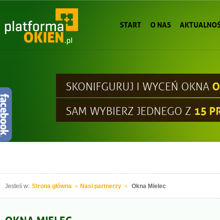
START
O NAS
AKTUALNOŚ
O
SKONIFGURUJ I WYCEŃ OKNA
15 
SAM WYBIERZ JEDNEGO Z
Jesteś w:
Strona główna
Nasi partnerzy
Okna Mielec
OKNA MIELEC