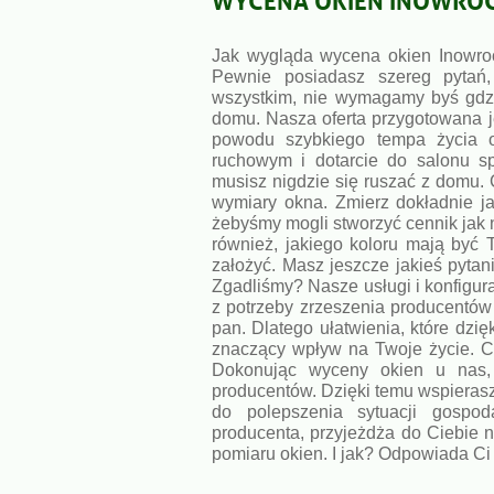
Jak wygląda wycena okien Inowro
Pewnie posiadasz szereg pytań,
wszystkim, nie wymagamy byś gdzie
domu. Nasza oferta przygotowana je
powodu szybkiego tempa życia o
ruchowym i dotarcie do salonu sp
musisz nigdzie się ruszać z domu.
wymiary okna. Zmierz dokładnie j
żebyśmy mogli stworzyć cennik jak n
również, jakiego koloru mają być 
założyć. Masz jeszcze jakieś pytan
Zgadliśmy? Nasze usługi i konfigura
z potrzeby zrzeszenia producentów
pan. Dlatego ułatwienia, które dzi
znaczący wpływ na Twoje życie. Có
Dokonując wyceny okien u nas, p
producentów. Dzięki temu wspierasz 
do polepszenia sytuacji gospo
producenta, przyjeżdża do Ciebie n
pomiaru okien. I jak? Odpowiada Ci