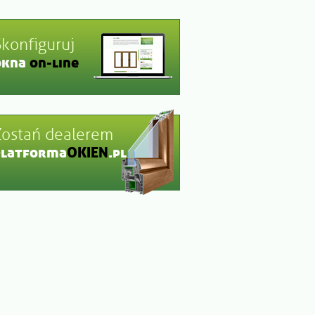
Skonfiguruj
okna
on-line
Zostań dealerem
platforma
OKIEN
.pl