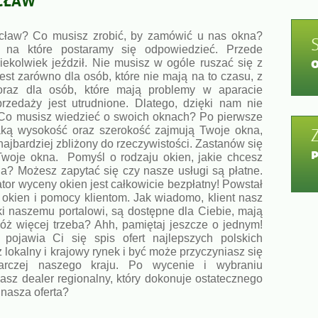
cław? Co musisz zrobić, by zamówić u nas okna?
 na które postaramy się odpowiedzieć. Przede
kolwiek jeździł. Nie musisz w ogóle ruszać się z
st zarówno dla osób, które nie mają na to czasu, z
raz dla osób, które mają problemy w aparacie
rzedaży jest utrudnione. Dlatego, dzięki nam nie
 Co musisz wiedzieć o swoich oknach? Po pierwsze
aką wysokość oraz szerokość zajmują Twoje okna,
ajbardziej zbliżony do rzeczywistości. Zastanów się
Twoje okna. Pomyśl o rodzaju okien, jakie chcesz
ia? Możesz zapytać się czy nasze usługi są płatne.
tor wyceny okien jest całkowicie bezpłatny! Powstał
 okien i pomocy klientom. Jak wiadomo, klient nasz
ęki naszemu portalowi, są dostępne dla Ciebie, mają
ż więcej trzeba? Ahh, pamiętaj jeszcze o jednym!
ojawia Ci się spis ofert najlepszych polskich
lokalny i krajowy rynek i być może przyczyniasz się
darczej naszego kraju. Po wycenie i wybraniu
asz dealer regionalny, który dokonuje ostatecznego
 nasza oferta?