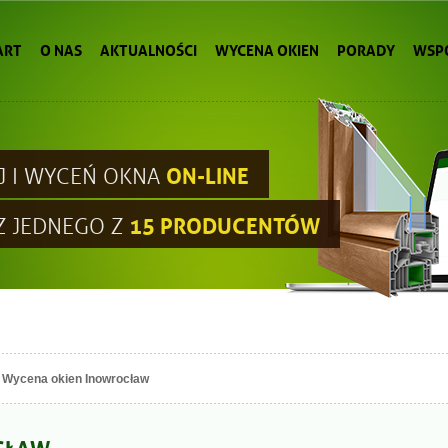
ART
O NAS
AKTUALNOŚCI
WYCENA OKIEN
PORADY
WSP
ON-LINE
J I WYCEŃ OKNA
15 PRODUCENTÓW
Z JEDNEGO Z
Wycena okien Inowrocław
CŁAW