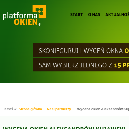
START
O NAS
AKTUALNOŚ
O
SKONIFGURUJ I WYCEŃ OKNA
15 
SAM WYBIERZ JEDNEGO Z
Jesteś w:
Strona główna
Nasi partnerzy
Wycena okien Aleksandrów Ku
WYCENA OKIEN ALEKSANDRÓW KUJAWSKI