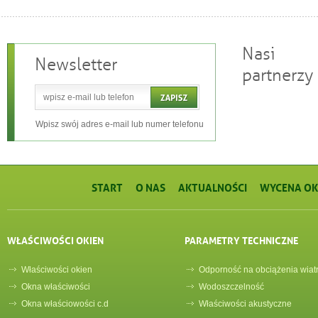
Nasi
Newsletter
partnerzy
Wpisz swój adres e-mail lub numer telefonu
START
O NAS
AKTUALNOŚCI
WYCENA OK
WŁAŚCIWOŚCI OKIEN
PARAMETRY TECHNICZNE
Właściwości okien
Odporność na obciążenia wiat
Okna właściwości
Wodoszczelność
Okna właściowości c.d
Właściwości akustyczne