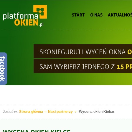
START
O NAS
AKTUALNOŚ
O
SKONIFGURUJ I WYCEŃ OKNA
15 
SAM WYBIERZ JEDNEGO Z
Jesteś w:
Strona główna
Nasi partnerzy
Wycena okien Kielce
WYCENA OKIEN KIELCE